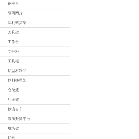
钢平台
堆垛架
隔离网片
托盘
流利式货架
物流箱
刀具架
工作台
周转箱
文件柜
登高车
工具柜
手推车
铝型材制品
登高桥
物料整理架
仓储笼
铁屑车
巧固架
物流台车
液压升降平台
堆垛架
托盘