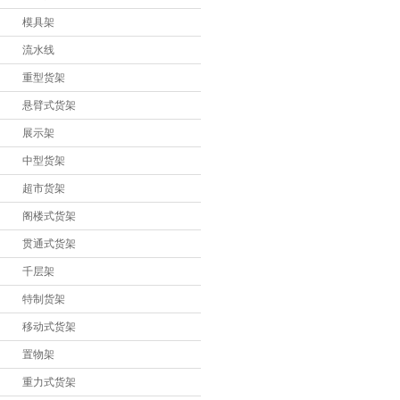
隔离网片
模具架
流利式货架
流水线
重型货架
刀具架
悬臂式货架
工作台
展示架
文件柜
中型货架
工具柜
超市货架
阁楼式货架
铝型材制品
贯通式货架
物料整理架
千层架
仓储笼
特制货架
巧固架
移动式货架
物流台车
置物架
重力式货架
液压升降平台