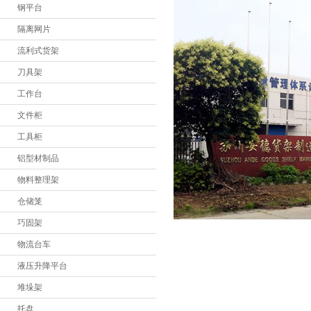
钢平台
堆垛架
隔离网片
托盘
流利式货架
物流箱
刀具架
工作台
周转箱
文件柜
登高车
工具柜
手推车
铝型材制品
登高桥
物料整理架
仓储笼
铁屑车
巧固架
物流台车
液压升降平台
堆垛架
托盘