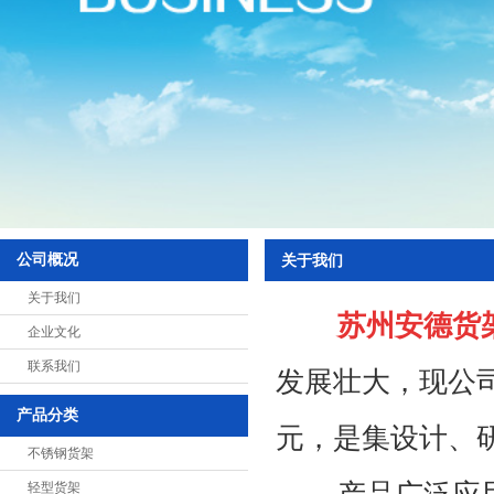
悬臂式货架
展示架
中型货架
超市货架
阁楼式货架
贯通式货架
公司概况
关于我们
千层架
关于我们
特制货架
苏州安德货架
企业文化
移动式货架
联系我们
发展壮大，现公司占
置物架
产品分类
重力式货架
元，是集设计、
不锈钢货架
钢平台
产品广泛应用于
轻型货架