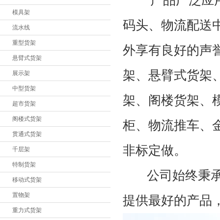
隔离网片
模具架
码头、物流配送
流利式货架
流水线
重型货架
刀具架
外享有良好的声
悬臂式货架
工作台
架、悬臂式货架
展示架
文件柜
中型货架
架、阁楼货架、
工具柜
超市货架
阁楼式货架
铝型材制品
柜、物流推车、
贯通式货架
物料整理架
非标定做。
千层架
仓储笼
特制货架
公司始终秉承"
巧固架
移动式货架
物流台车
置物架
提供最好的产品
重力式货架
液压升降平台