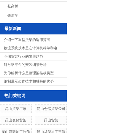
登高桥
铁屑车
最新新闻
介绍一下重型货架的适用范围
物流系统技术是在计算机科学和电...
仓储货架行业的发展趋势
针对钢平台的安装细节分析
为你解析什么是整理架挂板类型
纸制展示架作技术和独特的优势
热门关键词
昆山货架厂家
昆山仓储货架公司
昆山仓储货架
昆山货架
昆山货架加工制作
昆山货架加工定做