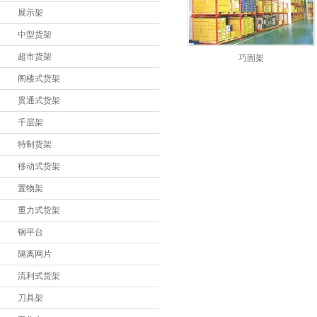
隔离网片
展示架
中型货架
流利式货架
超市货架
巧固架
刀具架
阁楼式货架
工作台
贯通式货架
文件柜
千层架
特制货架
工具柜
移动式货架
铝型材制品
置物架
物料整理架
重力式货架
仓储笼
钢平台
巧固架
隔离网片
流利式货架
物流台车
刀具架
液压升降平台