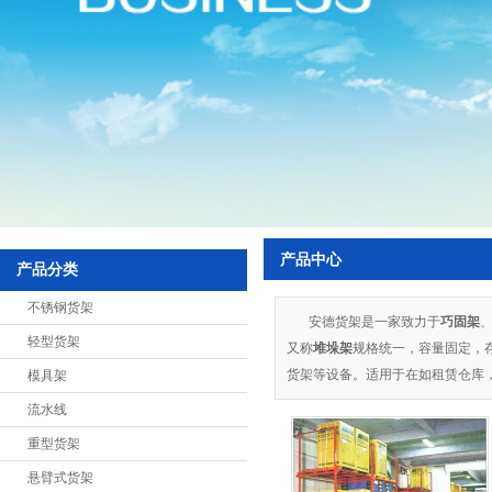
悬臂式货架
展示架
中型货架
超市货架
阁楼式货架
贯通式货架
产品中心
千层架
产品分类
特制货架
不锈钢货架
安德货架是一家致力于
巧固架
轻型货架
移动式货架
又称
堆垛架
规格统一，容量固定，
货架等设备。适用于在如租赁仓库
模具架
置物架
流水线
重力式货架
重型货架
钢平台
悬臂式货架