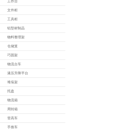
工作台
堆垛架
文件柜
托盘
工具柜
铝型材制品
物流箱
物料整理架
周转箱
仓储笼
登高车
巧固架
手推车
物流台车
液压升降平台
登高桥
堆垛架
铁屑车
托盘
物流箱
周转箱
登高车
手推车