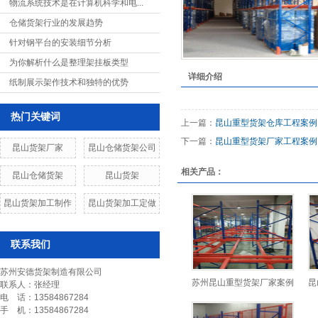
物流系统技术是在计算机科学和电...
隔离网片
仓储货架行业的发展趋势
流利式货架
针对钢平台的安装细节分析
为你解析什么是整理架挂板类型
刀具架
详细介绍
纸制展示架作技术和独特的优势
工作台
热门关键词
文件柜
上一篇：
昆山重型货架仓库工程案例
下一篇：
昆山重型货架厂家工程案例
工具柜
昆山货架厂家
昆山仓储货架公司
相关产品：
铝型材制品
昆山仓储货架
昆山货架
物料整理架
昆山货架加工制作
昆山货架加工定做
仓储笼
联系我们
巧固架
苏州安德货架制造有限公司
物流台车
苏州昆山重型货架厂家案例
昆
联系人：张经理
电 话：13584867284
液压升降平台
手 机：13584867284