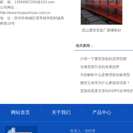
邮 箱：13584867284@163.com
堆垛架
公司网址：
http://www.huojiazhizao.com.cn
地 址：苏州市相城区望亭镇华阳村姚凤
托盘
桥路18号
物流箱
昆山重型货架厂家哪家好
周转箱
相关新闻：
登高车
介绍一下重型货架的适用范围
手推车
仓储货架行业的发展趋势
为你解析什么是整理架挂板类型
登高桥
微型立体库为什么要提前试装？
铁屑车
货架的高度关系到AS/RS全局性
网站首页
关于我们
产品中心
联系人：张经理