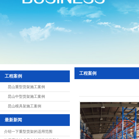
悬臂式货架
展示架
中型货架
超市货架
阁楼式货架
贯通式货架
工程案例
千层架
工程案例
特制货架
昆山重型货架施工案例
昆山中型货架施工案例
移动式货架
昆山模具架施工案例
置物架
最新新闻
重力式货架
介绍一下重型货架的适用范围
钢平台