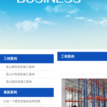
悬臂式货架
展示架
中型货架
超市货架
阁楼式货架
贯通式货架
工程案例
千层架
工程案例
特制货架
昆山重型货架施工案例
昆山中型货架施工案例
移动式货架
昆山模具架施工案例
置物架
最新新闻
重力式货架
介绍一下重型货架的适用范围
钢平台