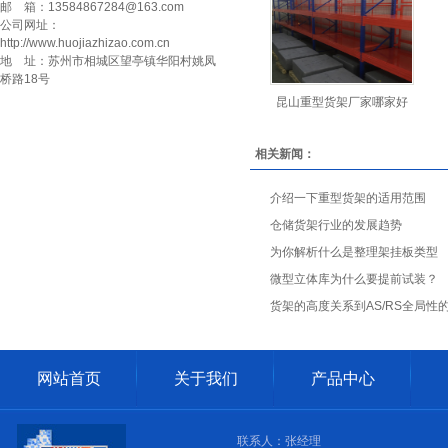
邮 箱：13584867284@163.com
堆垛架
公司网址：
http://www.huojiazhizao.com.cn
地 址：苏州市相城区望亭镇华阳村姚凤
托盘
桥路18号
物流箱
昆山重型货架厂家哪家好
周转箱
相关新闻：
登高车
介绍一下重型货架的适用范围
手推车
仓储货架行业的发展趋势
为你解析什么是整理架挂板类型
登高桥
微型立体库为什么要提前试装？
铁屑车
货架的高度关系到AS/RS全局性
网站首页
关于我们
产品中心
联系人：张经理