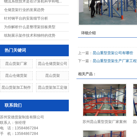
物流系统技术是在计算机科学和电...
隔离网片
仓储货架行业的发展趋势
流利式货架
针对钢平台的安装细节分析
为你解析什么是整理架挂板类型
刀具架
详细介绍
纸制展示架作技术和独特的优势
工作台
热门关键词
文件柜
上一篇：
昆山重型货架公司有哪些
下一篇：
昆山重型货架生产厂家工程
工具柜
昆山货架厂家
昆山仓储货架公司
相关产品：
铝型材制品
昆山仓储货架
昆山货架
物料整理架
昆山货架加工制作
昆山货架加工定做
仓储笼
联系我们
巧固架
苏州安德货架制造有限公司
物流台车
苏州昆山重型货架厂家案例
昆
联系人：张经理
电 话：13584867284
液压升降平台
手 机：13584867284